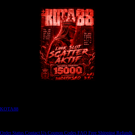
Don't love it? We'll fix it. For free.
100% Free Exchanges.
KOTA88
Support
Order Status
Contact Us
Coupon Codes
FAQ
Free Shipping
Refunds