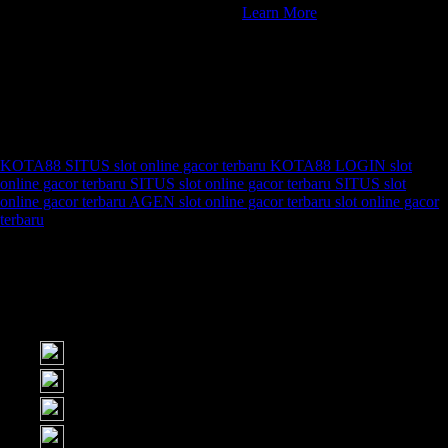
know and weâ€™ll make things right.
Learn More
KOTA88: Saat Gulungan Melambat dan
Rasa Penasaran Mulai Naik
Trending Tags
KOTA88
SITUS slot online gacor terbaru
KOTA88 LOGIN
slot
online gacor terbaru
SITUS slot online gacor terbaru
SITUS slot
online gacor terbaru
AGEN slot online gacor terbaru
slot online gacor
terbaru
The links above have been automatically generated based on tag usage
by third-party designers on the TeePublic platform.
Share this design: