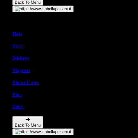
Back To Menu
Accessories
Hats
New!
Stickers
Magnets
Phone Cases
Pins
Totes
Back To Menu