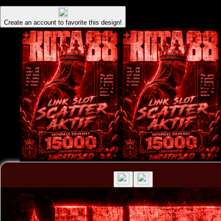
IDR 24.000
IDR 39.000
Create an account to favorite this design!